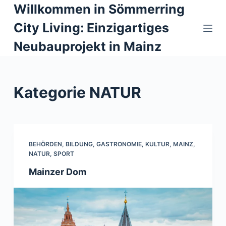
Willkommen in Sömmerring
Z
u
City Living: Einzigartiges
m
Neubauprojekt in Mainz
I
n
h
Kategorie
NATUR
a
l
t
s
p
BEHÖRDEN
,
BILDUNG
,
GASTRONOMIE
,
KULTUR
,
MAINZ
,
NATUR
,
SPORT
r
i
Mainzer Dom
n
g
e
n